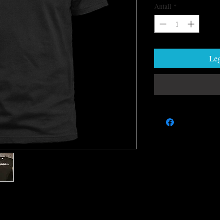
Antall
*
Leg