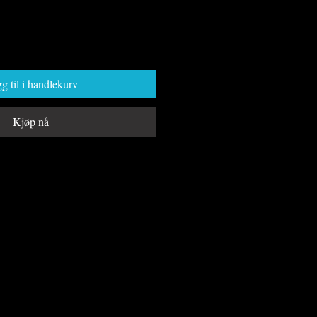
g til i handlekurv
Kjøp nå